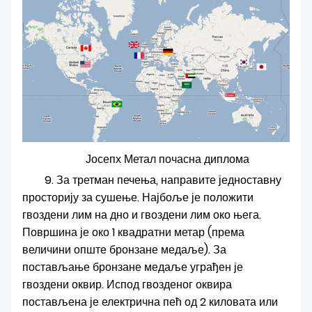
Јосепх Метал почасна диплома
9. За третман печења, направите једноставну
просторију за сушење. Најбоље је положити
гвоздени лим на дно и гвоздени лим око њега.
Површина је око 1 квадратни метар (према
величини опште бронзане медаље). За
постављање бронзане медаље уграђен је
гвоздени оквир. Испод гвозденог оквира
постављена је електрична пећ од 2 киловата или