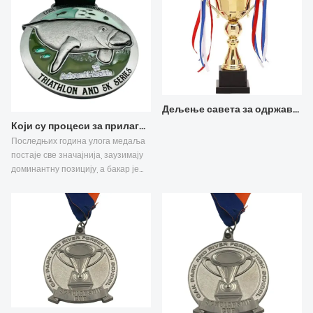
Дељење савета за одржавање металних трофеја (слика)
Који су процеси за прилагођавање медаља (слика)
Последњих година улога медаља
постаје све значајнија, заузимају
доминантну позицију, а бакар је
најпожељнији материјал за
израду медаља. Изглед
произведених металних медаља
је такође веома леп. Овај метални
материјал је релативно мекан.
Процес прилагођавања медаља је
Каква ствар? Хајде да сазнамо
више о томе са уредником Џозефа
Метала.