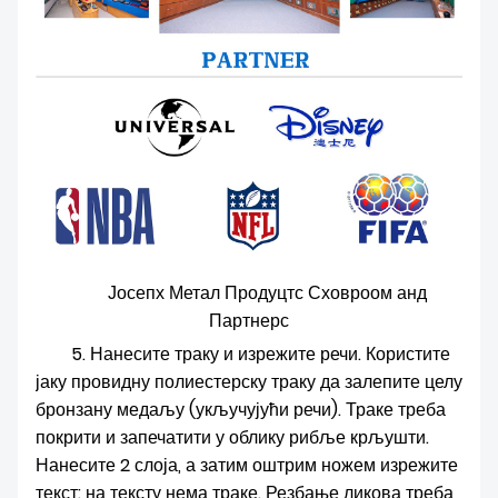
Јосепх Метал Продуцтс Сховроом анд
Партнерс
5. Нанесите траку и изрежите речи. Користите
јаку провидну полиестерску траку да залепите целу
бронзану медаљу (укључујући речи). Траке треба
покрити и запечатити у облику рибље крљушти.
Нанесите 2 слоја, а затим оштрим ножем изрежите
текст: на тексту нема траке. Резбање ликова треба