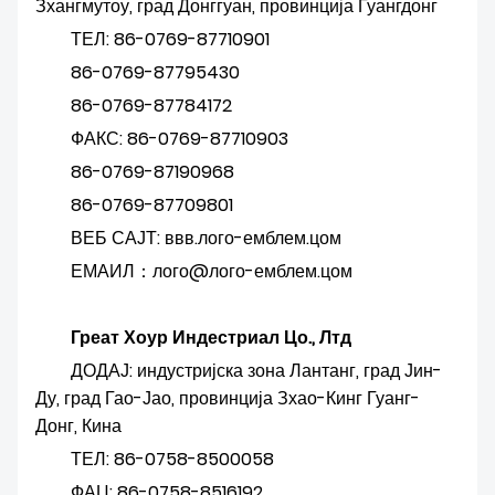
Зхангмутоу, град Донггуан, провинција Гуангдонг
ТЕЛ: 86-0769-87710901
86-0769-87795430
86-0769-87784172
ФАКС: 86-0769-87710903
86-0769-87190968
86-0769-87709801
ВЕБ САЈТ: ввв.лого-емблем.цом
ЕМАИЛ：лого@лого-емблем.цом
Греат Хоур Индестриал Цо., Лтд
ДОДАЈ: индустријска зона Лантанг, град Јин-
Ду, град Гао-Јао, провинција Зхао-Кинг Гуанг-
Донг, Кина
ТЕЛ: 86-0758-8500058
ФАЦ: 86-0758-8516192