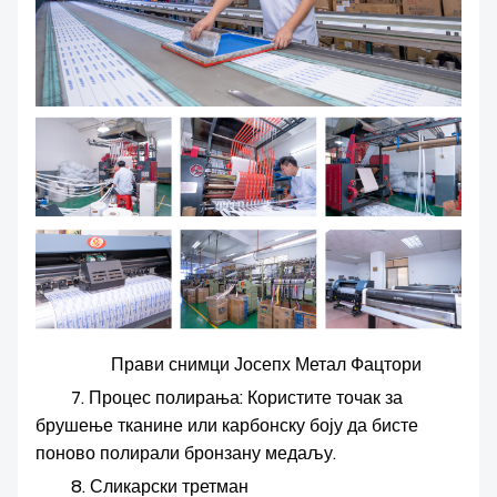
Прави снимци Јосепх Метал Фацтори
7. Процес полирања: Користите точак за
брушење тканине или карбонску боју да бисте
поново полирали бронзану медаљу.
8. Сликарски третман