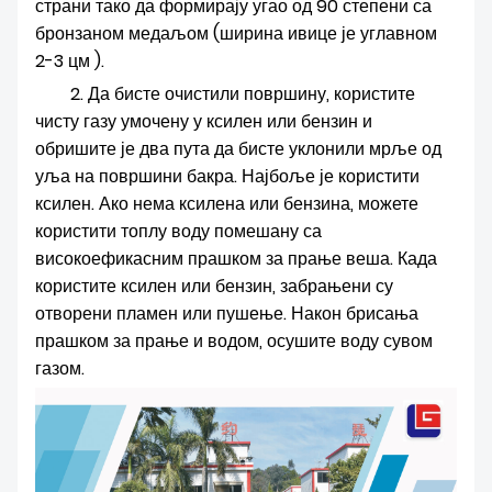
страни тако да формирају угао од 90 степени са
бронзаном медаљом (ширина ивице је углавном
2-3 цм ).
2. Да бисте очистили површину, користите
чисту газу умочену у ксилен или бензин и
обришите је два пута да бисте уклонили мрље од
уља на површини бакра. Најбоље је користити
ксилен. Ако нема ксилена или бензина, можете
користити топлу воду помешану са
високоефикасним прашком за прање веша. Када
користите ксилен или бензин, забрањени су
отворени пламен или пушење. Након брисања
прашком за прање и водом, осушите воду сувом
газом.