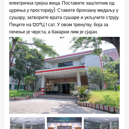
електрична грејна жица. Поставите заштитник од
цурења у просторију). Ставите бронзану медаљу у
сушару, затворите врата сушаре и укључите струју.
Пеците на 120°Ц 1 сат. У овом тренутку, боја за
печење је чврста, а бакарни лим је сјајан.