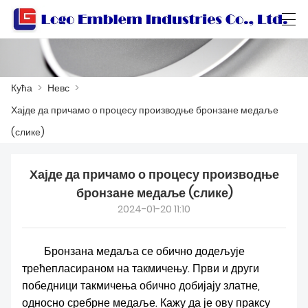
العربية
বাংলা ভাষার
Български
Català
Кућа
>
Невс
>
Хајде да причамо о процесу производње бронзане медаље
КУЋА
(слике)
ПРОИЗВОДИ
Хајде да причамо о процесу производње
бронзане медаље (слике)
РАДИОНИЦА
2024-01-20 11:10
О НАМА
Бронзана медаља се обично додељује
КОНТАКТИРАЈТЕ НАС
трећепласираном на такмичењу. Први и други
КАТАЛОГ ПРОИЗВОДА
победници такмичења обично добијају златне,
односно сребрне медаље. Кажу да је ову праксу