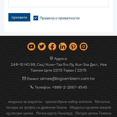
прихвати
Правила о приватности
Адреса:
24Ф-10 НО.99, Сец.1 Ксин-Таи 5тх Рд, Кси-Зхи Дист., Нев
Таипеи Цити 22175 Тајван / 22175
Емаил:
aimee@logoemblem.com.tw
Телефон:
+886-2-2697-4545
медаље за маратон
прилагођени избор коктела
Метална
пехара за трофеј са дрвеном базом
Медаља од меке емајле
од легуре цинка
Лична карта Ланиард
Легура цинка Тежина