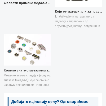
Области примене медаља (слика)
Који су материјали за прављење медаља?
1、Уобичајени материјали за
медаљу: направљени од
алуминијума, гвожђа, легуре цинка,
бакра, злата, сребра и других
материјала, такође направљени
од камена, дрвета, смоле,
органског материјала или чак
комбинације неколико.
Колико знате о металним значкама?
Металне значке спадају у једну од
значака (медаља), које се обично
израђују технологијом штанцања,
ливења под притиском и гризне
плоче. Површина металних значки
може бити галванизована златом,
Добијате најновију цену? Одговорићемо
златом, сребром и никлом. Има