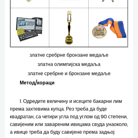
златне сребрне бронзане медаље
златна олимпијска медаља
златне сребрне и бронзане медаље
Метод/кораци
1. Одредите величину и исеците бакарни лим
према захтевима купца. Рез треба да буде
квадратан, са четири угла под углом од 90 степени,
савијеним или завареним ивицама свуда унаоколо,
а ивице треба да буду савијене према задњој