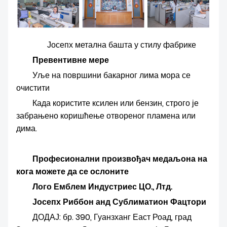
Јосепх метална башта у стилу фабрике
Превентивне мере
Уље на површини бакарног лима мора се
очистити
Када користите ксилен или бензин, строго је
забрањено коришћење отвореног пламена или
дима.
Професионални произвођач медаљона на
кога можете да се ослоните
Лого Емблем Индустриес ЦО., Лтд.
Јосепх Риббон ​​анд Сублиматион Фацтори
ДОДАЈ: бр. 390, Гуанзханг Еаст Роад, град