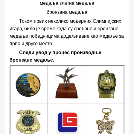
медаља златна медаља
бронзана медаља
Током првих неколико модерних Олимпијских
игара, било је време када су сребрне и бронзане
медаље победницима додељиване као медаље за
прво и друго место.
Следи увод у процес производње
бронзане медаље.