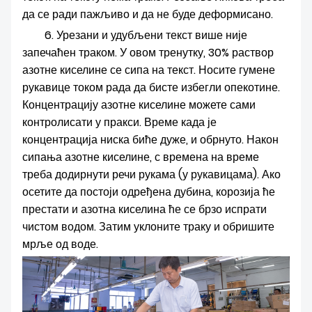
да се ради пажљиво и да не буде деформисано.
6. Урезани и удубљени текст више није
запечаћен траком. У овом тренутку, 30% раствор
азотне киселине се сипа на текст. Носите гумене
рукавице током рада да бисте избегли опекотине.
Концентрацију азотне киселине можете сами
контролисати у пракси. Време када је
концентрација ниска биће дуже, и обрнуто. Након
сипања азотне киселине, с времена на време
треба додирнути речи рукама (у рукавицама). Ако
осетите да постоји одређена дубина, корозија ће
престати и азотна киселина ће се брзо испрати
чистом водом. Затим уклоните траку и обришите
мрље од воде.