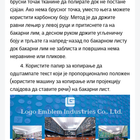
брусни точак тканине да полирате док не постане
сјајан. Ако нема брусног точка, уместо њега можете
користити карбонску боју. Метод је да држите
равни лењир у левој руци и притиснете га на
бакарни лим, а десном руком држите угљеничну
боју и трљате га напред-назад по бакарном листу
док бакарни лим не заблиста и површина нема
неравнине или пликове.
4. Користите папир за копирање да
одштампате текст који је пропорционално положен
(користите машину за копирање или пројекцију
слајдова да ставите речи) на бакарни лист.