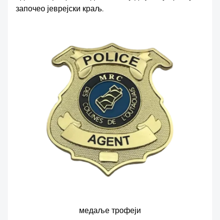
НЕВС
започео јеврејски краљ.
медаље трофеји