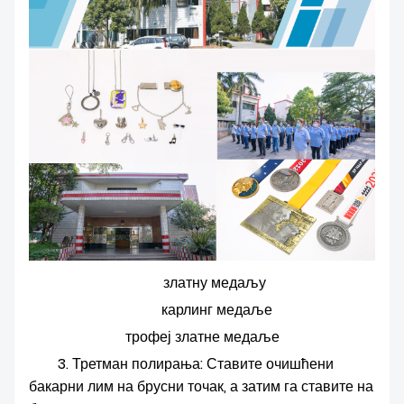
златну медаљу
карлинг медаље
трофеј златне медаље
3. Третман полирања: Ставите очишћени
бакарни лим на брусни точак, а затим га ставите на