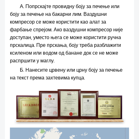
А. Попрскајте провидну боју за печење или
боју за печење на бакарни лим. Ваздушни
компресор се може користити као алат за
фарбање спрејом. Ако ваздушни компресор није
доступан, уместо њега се може користити ручна
прскалица. Пре прскања, боју треба разблажити
ксиленом или водом од банане док се не може
распршити у маглу.
Б. Нанесите црвену или црну боју за печење
на текст према захтевима купца.