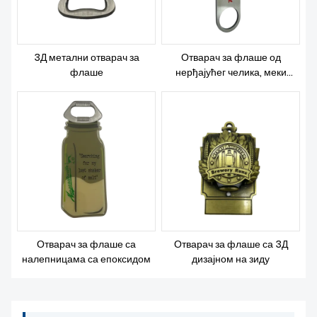
3Д метални отварач за
Отварач за флаше од
флаше
нерђајућег челика, меки
емајл
Отварач за флаше са
Отварач за флаше са 3Д
налепницама са епоксидом
дизајном на зиду