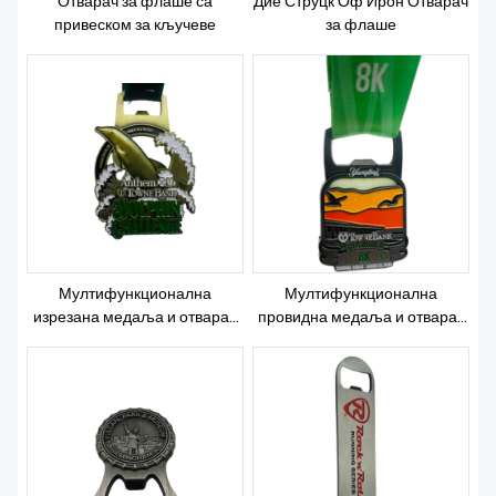
Отварач за флаше са
Дие Струцк Оф Ирон Отварач
НЕВС
привеском за кључеве
за флаше
Мултифункционална
Мултифункционална
изрезана медаља и отварач
провидна медаља и отварач
за флаше
за флаше