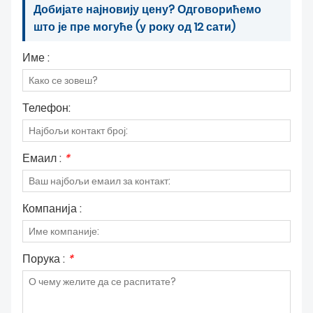
Добијате најновију цену? Одговорићемо
што је пре могуће (у року од 12 сати)
Име :
Телефон:
Емаил :
*
Компанија :
Порука :
*