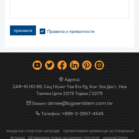
прихвати
Правила о приватности
Адреса:
24Ф-10 НО.99, Сец.1 Ксин-Таи 5тх Рд, Кси-Зхи Дист., Нев
Таипеи Цити 22175 Тајван / 22175
Емаил:
aimee@logoemblem.com.tw
Телефон:
+886-2-2697-4545
медаља спортске награде
промотивни привесци за отварање
флаша
Штампана трака за пренос топлоте
изазов Цоин