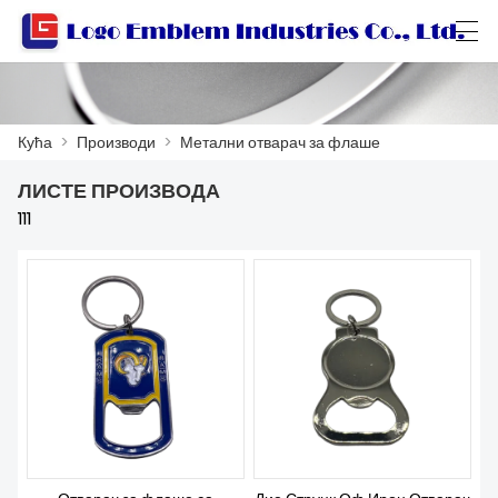
العربية
বাংলা ভাষার
Български
Català
Кућа
>
Производи
>
Метални отварач за флаше
ЛИСТЕ ПРОИЗВОДА
КУЋА
111
ПРОИЗВОДИ
РАДИОНИЦА
О НАМА
КОНТАКТИРАЈТЕ НАС
КАТАЛОГ ПРОИЗВОДА